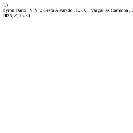
(1)
Byron Dario , Y. Y. .; Grefa Alvarado , E. O. .; Vargui
2025
,
8
, 15-30.