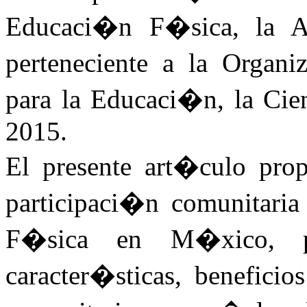
Educaci�n F�sica, la A
perteneciente a la Organ
para la Educaci�n, la Cie
2015.
El presente art�culo prop
participaci�n comunitari
F�sica en M�xico, pa
caracter�sticas, beneficio