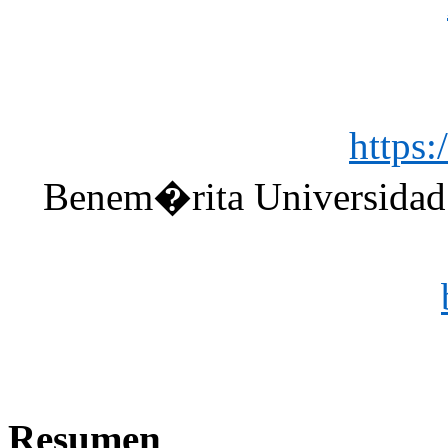
https
Benem�rita Universida
Resumen