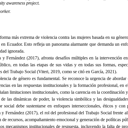
ty awareness project.
orker.
a forma más extrema de violencia contra las mujeres basada en su gé
 en Ecuador. Esto refleja un panorama alarmante que demanda un enfoqu
idad ignorada.
a y Fernández (2017), afronta desafíos múltiples en la intervención e
público, en todas las etapas de sus vidas y en todas sus formas, esp
es del Trabajo Social (Viteri, 2019, como se citó en García, 2021).
violencia de género es fundamental. Se reconoce la urgencia de abordar
ncias en las respuestas institucionales y la formación profesional, en el
ñalan limitaciones institucionales, como la carencia en la coordinación y
 de las dinámicas de poder, la violencia simbólica y las desigualdade
or social debe sustentarse en enfoques interseccionales, éticos y con 
y Fernández (2017), el rol del profesional del Trabajo Social frente al f
tión de recursos, acompañamiento emocional y generación de políticas pú
s mecanismos institucionales de respuesta, incluyendo la falta de prot