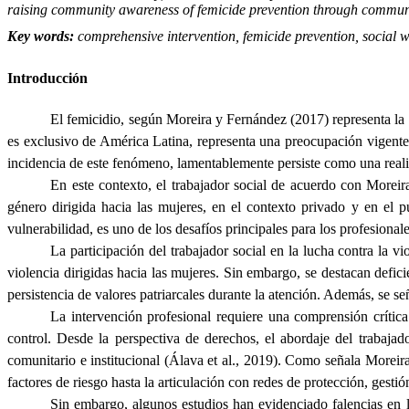
raising community awareness of femicide prevention through communi
Key words:
comprehensive intervention, femicide prevention, social w
Introducción
El femicidio, según Moreira y Fernández (2017) representa l
es exclusivo de América Latina, representa una preocupación vigente
incidencia de este fenómeno, lamentablemente persiste como una real
En este contexto, el trabajador social de acuerdo con Moreir
género dirigida hacia las mujeres, en el contexto privado y en el 
vulnerabilidad, es uno de los desafíos principales para los profesional
La participación del trabajador social en la lucha contra la 
violencia dirigidas hacia las mujeres. Sin embargo, se destacan deficie
persistencia de valores patriarcales durante la atención. Además, se se
La intervención profesional requiere una comprensión crítica
control. Desde la perspectiva de derechos, el abordaje del trabajad
comunitario e institucional (Álava et al., 2019). Como señala Moreira 
factores de riesgo hasta la articulación con redes de protección, ges
Sin embargo, algunos estudios han evidenciado falencias en lo