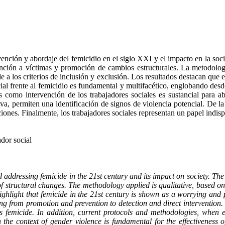
evención y abordaje del femicidio en el siglo XXI y el impacto en la soci
ención a víctimas y promoción de cambios estructurales. La metodologí
de a los criterios de inclusión y exclusión. Los resultados destacan qu
cial frente al femicidio es fundamental y multifacético, englobando des
 como intervención de los trabajadores sociales es sustancial para ab
a, permiten una identificación de signos de violencia potencial. De la
ciones. Finalmente, los trabajadores sociales representan un papel indi
ador social
 addressing femicide in the 21st century and its impact on society. The o
 structural changes. The methodology applied is qualitative, based on a
ighlight that femicide in the 21st century is shown as a worrying and per
ng from promotion and prevention to detection and direct intervention.
ss femicide. In addition, current protocols and methodologies, when ef
 the context of gender violence is fundamental for the effectiveness of