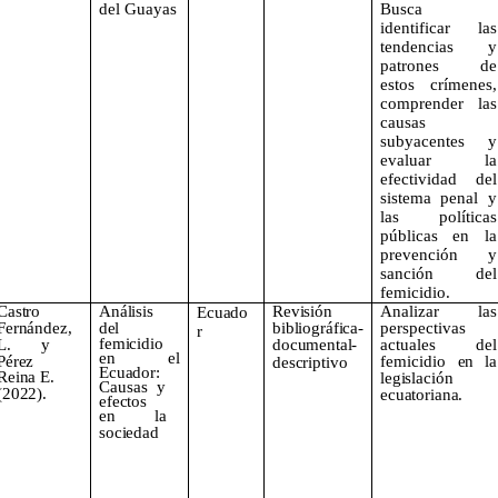
del Guayas
Busca
identificar las
tendencias y
patrones de
estos crímenes,
comprender las
causas
subyacentes y
evaluar la
efectividad del
sistema penal y
las políticas
públicas en la
prevención y
sanción del
femicidio.
Castro
Análisis
Revisión
Analizar
las
Ecuado
Fernández,
del
bibliográfi
ca-
perspectivas
r
femicidio
L.
y
documenta
l-
actuales
del
en
el
Pérez
femicidio
en
la
descriptivo
Ecuador:
Reina
E.
legislación
Causas
y
(2022).
ecuatoriana.
efectos
en
la
sociedad