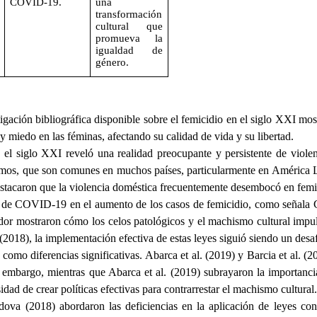
COVID-19.
una
transformación
cultural que
promueva la
igualdad de
género.
stigación bibliográfica disponible sobre el femicidio en el siglo XXI m
y miedo en las féminas, afectando su calidad de vida y su libertad.
 el siglo XXI reveló una realidad preocupante y persistente de viole
remos, que son comunes en muchos países, particularmente en América La
tacaron que la violencia doméstica frecuentemente desembocó en femici
 de COVID-19 en el aumento de los casos de femicidio, como señala C
or mostraron cómo los celos patológicos y el machismo cultural impuls
018), la implementación efectiva de estas leyes siguió siendo un desafí
s como diferencias significativas. Abarca et al. (2019) y Barcia et al. 
n embargo, mientras que Abarca et al. (2019) subrayaron la importanc
idad de crear políticas efectivas para contrarrestar el machismo cultural.
va (2018) abordaron las deficiencias en la aplicación de leyes cont