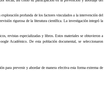
ador social, así como su participación en la prevención y abordaje del
 exploración profunda de los factores vinculados a la intervención del
visión rigurosa de la literatura científica. La investigación integró la
os, revistas especializadas y libros. Estos materiales se obtuvieron a
 Google Académico. De esta población documental, se seleccionaron
unción para prevenir y abordar de manera efectiva esta forma extrema de