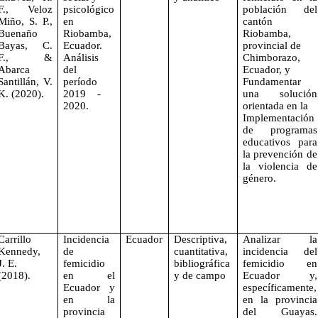
F., Veloz
psicológico
población del
Miño, S. P.,
en
cantón
Buenaño
Riobamba,
Riobamba,
Bayas, C.
Ecuador.
provincial de
F., &
Análisis
Chimborazo,
Abarca
del
Ecuador, y
Santillán, V.
período
Fundamentar
K. (2020).
2019 -
una solución
2020.
orientada en la
Implementación
de programas
educativos para
la prevención de
la violencia de
género.
Carrillo
Incidencia
Ecuador
Descriptiva,
Analizar la
Kennedy,
de
cuantitativa,
incidencia del
J. E.
femicidio
bibliográfica
femicidio en
(2018).
en el
y de campo
Ecuador y,
Ecuador y
específicamente,
en la
en la provincia
provincia
del Guayas.