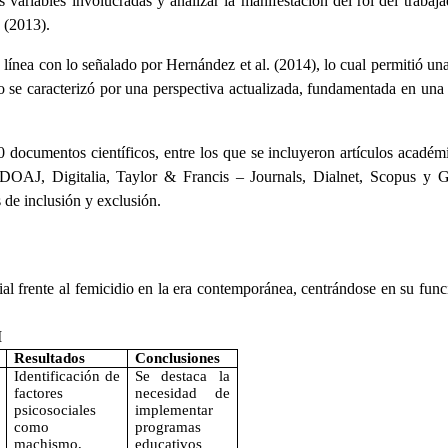
as variables involucradas y analizar la manifestación del rol del trabaj
 (2013).
línea con lo señalado por Hernández et al. (2014), lo cual permitió una
o se caracterizó por una perspectiva actualizada, fundamentada en una re
 documentos científicos, entre los que se incluyeron artículos académic
c, DOAJ, Digitalia, Taylor & Francis – Journals, Dialnet, Scopus y
 de inclusión y exclusión.
social frente al femicidio en la era contemporánea, centrándose en su f
I
Resultados
Conclusiones
Identificación de
Se destaca la
factores
necesidad de
psicosociales
implementar
como
programas
machismo,
educativos