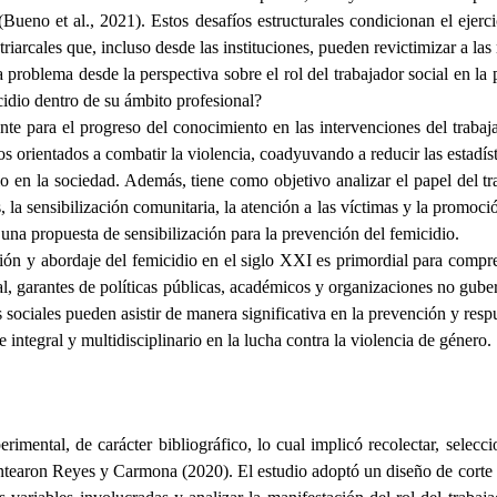
Bueno et al., 2021). Estos desafíos estructurales condicionan el ejerci
atriarcales que, incluso desde las instituciones, pueden revictimizar a la
a problema desde la perspectiva sobre el rol del trabajador social en l
cidio dentro de su ámbito profesional?
ante para el progreso del conocimiento en las intervenciones del trabaj
s orientados a combatir la violencia, coadyuvando a reducir las estadís
io en la sociedad. Además, tiene como objetivo analizar el papel del tr
, la sensibilización comunitaria, la atención a las víctimas y la promoc
una propuesta de sensibilización para la prevención del femicidio.
ción y abordaje del femicidio en el siglo XXI es primordial para compre
ocial, garantes de políticas públicas, académicos y organizaciones no gub
sociales pueden asistir de manera significativa en la prevención y respu
 integral y multidisciplinario en la lucha contra la violencia de género.
ental, de carácter bibliográfico, lo cual implicó recolectar, selecci
antearon Reyes y Carmona (2020). El estudio adoptó un diseño de corte t