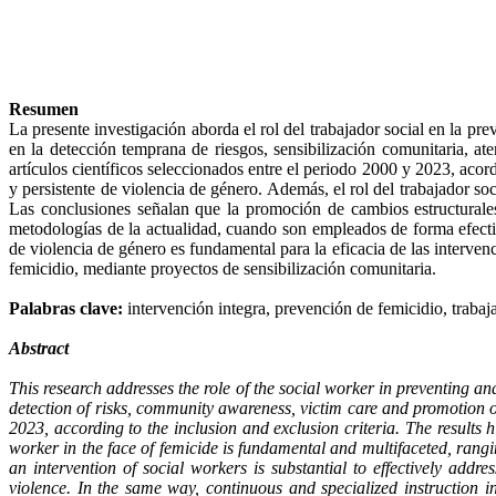
Resumen
La presente investigación aborda el rol del trabajador social en la pr
en la detección temprana de riesgos, sensibilización comunitaria, at
artículos científicos seleccionados entre el periodo 2000 y 2023, acor
y persistente de violencia de género. Además, el rol del trabajador so
Las conclusiones señalan que la promoción de cambios estructurales
metodologías de la actualidad, cuando son empleados de forma efectiv
de violencia de género es fundamental para la eficacia de las interven
femicidio, mediante proyectos de sensibilización comunitaria.
Palabras clave:
intervención integra,
prevención de femicidio, trabaj
Abstract
This research addresses the role of the social worker in preventing and
detection of risks, community awareness, victim care and promotion of
2023, according to the inclusion and exclusion criteria. The results h
worker in the face of femicide is fundamental and multifaceted, rangi
an intervention of social workers is substantial to effectively addre
violence. In the same way, continuous and specialized instruction in