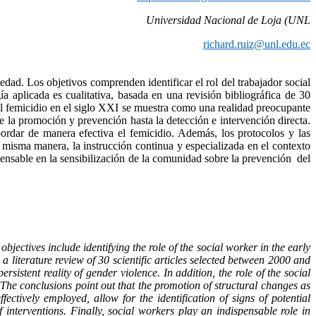
Universidad Nacional de Loja (UNL
richard.ruiz@unl.edu.ec
edad. Los objetivos comprenden identificar el rol del trabajador social
a aplicada es cualitativa, basada en una revisión bibliográfica de 30
e el femicidio en el siglo XXI se muestra como una realidad preocupante
de la promoción y prevención hasta la detección e intervención directa.
ordar de manera efectiva el femicidio. Además, los protocolos y las
 misma manera, la instrucción continua y especializada en el contexto
spensable en la sensibilización de la comunidad sobre la prevención del
bjectives include identifying the role of the social worker in the early
 literature review of 30 scientific articles selected between 2000 and
sistent reality of gender violence. In addition, the role of the social
 The conclusions point out that the promotion of structural changes as
fectively employed, allow for the identification of signs of potential
 interventions. Finally, social workers play an indispensable role in