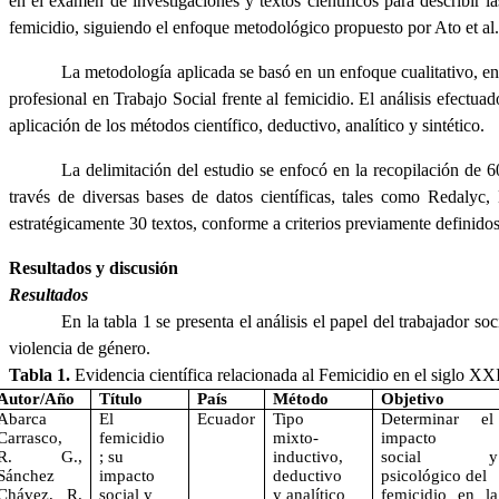
en el examen de investigaciones y textos científicos para describir l
femicidio, siguiendo el enfoque metodológico propuesto por Ato et al.
La metodología aplicada se basó en un enfoque cualitativo, en 
profesional en Trabajo Social frente al femicidio. El análisis efectuad
aplicación de los métodos científico, deductivo, analítico y sintético.
La delimitación del estudio se enfocó en la recopilación de 60
través de diversas bases de datos científicas, tales como Redaly
estratégicamente 30 textos, conforme a criterios previamente definidos
Resultados y discusión
Resultados
En la tabla 1 se presenta el análisis el papel del trabajador 
violencia de género.
Tabla 1.
Evidencia científica relacionada al Femicidio en el siglo XX
Autor/Año
Título
País
Método
Objetivo
Abarca
El
Ecuador
Tipo
Determinar el
Carrasco,
femicidio
mixto-
impacto
R. G.,
; su
inductivo,
social y
Sánchez
impacto
deductivo
psicológico del
Chávez, R.
social y
y analítico
femicidio en la