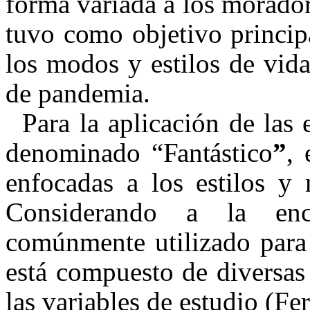
for
m
a v
a
r
ia
da a
l
os
m
or
a
do
t
uvo
c
o
m
o
ob
j
e
t
i
vo pr
i
n
ci
p
l
os
m
odos y
e
s
til
os de
v
i
d
de
p
a
n
d
em
i
a
.
P
a
ra
l
a
a
p
l
i
c
aci
ón
de
la
s
d
e
n
o
mi
n
a
do “
F
an
t
ás
t
ic
o
”
,
enfocadas a los estilos y
Considerando a la en
comúnmente utilizado para 
está compuesto de diversas
las variables de estudio (Fer