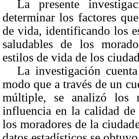
La presente investiga
determinar los factores qu
de vida, identificando los e
saludables de los morado
estilos de vida de los ciud
L
a
i
nv
e
s
t
i
g
a
c
i
ón
c
u
e
n
t
m
odo
qu
e
a
t
r
a
v
é
s
de
un
c
u
m
ú
lti
p
le
,
s
e
a
n
al
i
z
ó
l
os
i
nf
l
u
e
n
c
i
a
e
n
l
a
c
a
li
d
a
d
d
e
l
os
m
or
a
dor
e
s
de
l
a
c
i
ud
a
d
d
a
t
os
e
s
ta
d
í
s
tic
os
s
e ob
t
uv