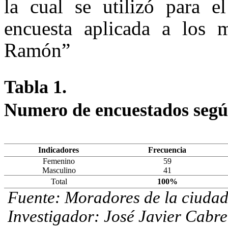
l
a
c
u
a
l
s
e
u
t
il
i
z
ó
p
a
ra
e
l
e
n
c
u
e
s
t
a
a
p
l
ica
d
a a
l
os
R
am
ón”
Tabla 1.
Numero de encuestados segú
Indicadores
Frecuencia
Femenino
59
Masculino
41
Total
100%
Fuente: Moradores de la ciuda
Investigador: José Javier Cabr