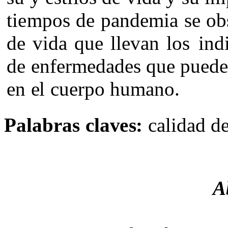
tiem
pos
d
e
p
a
nd
e
m
i
a
s
e ob
d
e
v
i
d
a
que
l
le
v
a
n
l
os
i
nd
de
e
nf
e
r
m
e
d
a
d
e
s
que
pu
e
d
e
n
e
l
c
u
e
rpo hu
ma
n
o
.
P
a
l
a
b
r
as
cl
a
v
e
s
:
cali
d
a
d d
A