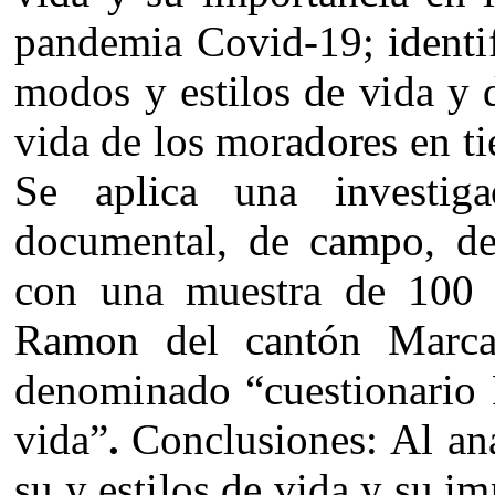
p
a
n
d
em
i
a
Cov
i
d
-1
9
;
i
d
e
n
ti
m
odos
y
e
s
til
os
de
v
i
da
y
v
i
d
a
de
l
os
m
or
a
d
o
r
e
s
e
n
t
i
S
e
a
p
lic
a
una
i
nv
e
s
t
i
g
a
d
o
c
u
me
n
tal
,
de
cam
po,
d
c
on
u
n
a
m
u
e
s
t
ra
d
e
100
R
a
m
on
d
e
l
ca
n
t
ón
M
a
r
c
d
e
no
mi
n
a
do
“c
u
e
s
t
i
on
a
r
i
o
v
i
d
a
”
.
C
o
n
cl
us
i
o
n
e
s
:
A
l
a
n
su y
e
s
til
os de
v
i
da
y
s
u
im