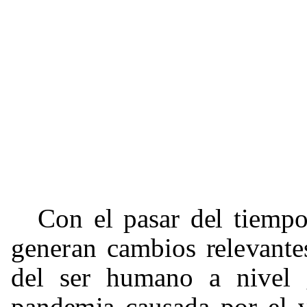
Con
e
l
p
a
s
ar
d
e
l
t
iem
p
generan
cam
b
i
os
r
ele
v
a
n
te
d
e
l
s
e
r
hu
ma
no
a
n
i
v
e
l
p
a
nd
e
m
i
a
ca
u
s
a
da
por
e
l