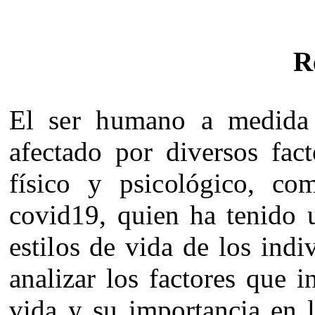
R
E
l
s
e
r
h
u
ma
no
a
me
d
i
da
a
f
e
c
t
a
do por
d
i
v
e
r
s
os f
act
f
í
s
ic
o
y
p
s
ic
o
l
óg
ic
o,
c
o
c
ov
i
d19,
q
u
ie
n
h
a
te
n
i
do
e
s
til
os de
v
i
da
de
l
os
i
n
d
i
an
al
i
za
r
l
os
f
a
c
t
or
e
s
q
u
e
i
v
i
da
y
s
u
im
por
ta
n
ci
a
e
n