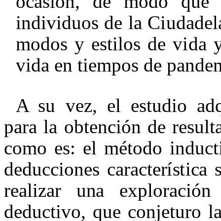
o
c
a
s
i
ón, de
m
odo que
i
nd
i
v
i
duos
de
l
a C
i
ud
a
d
e
l
m
odos y
e
s
til
os de v
i
da
v
i
d
a
e
n
t
i
em
pos
d
e p
a
nd
e
A
s
u
v
ez
,
e
l
e
s
t
ud
i
o
a
d
p
a
r
a
l
a
ob
t
e
n
ci
ón
d
e r
e
s
u
lt
c
o
m
o
e
s
:
e
l
m
ét
odo
i
ndu
c
t
d
e
d
u
cci
o
n
e
s
ca
r
a
c
te
r
í
s
ti
c
a
r
e
al
i
za
r u
n
a
e
xp
l
o
r
a
c
i
ón
d
e
d
u
c
t
i
vo, que
c
on
j
e
t
uro
l