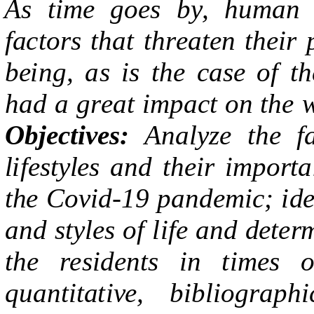
A
s
tim
e
go
e
s
b
y
,
hu
ma
n
f
a
ct
ors
t
h
a
t
t
hr
e
a
te
n
t
h
ei
r 
b
e
i
ng,
a
s
i
s
t
he
ca
s
e of
t
h
h
a
d a
gr
ea
t
im
p
ac
t
on
t
he
O
b
j
ec
t
i
v
e
s
:
A
n
al
y
z
e
t
h
e f
l
i
f
e
s
t
y
l
e
s
a
nd
t
h
e
i
r
im
po
r
ta
t
h
e
Cov
i
d
-19
p
a
nd
e
mi
c
;
i
d
a
nd
s
t
y
le
s of
li
fe
a
nd
d
ete
r
t
he
r
e
s
i
d
e
n
t
s
i
n
t
i
m
e
s
o
qu
a
n
t
it
a
ti
v
e
, b
i
b
li
ogr
a
p
h
i