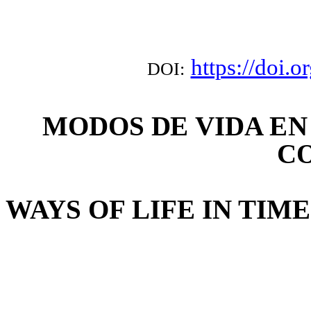
https://doi.
DOI:
MO
D
O
S
D
E
V
I
D
A
E
N
C
WAYS OF LIFE IN TIME