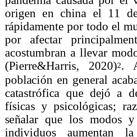
or
i
g
e
n
e
n
c
h
i
n
a
e
l
1
1
d
r
á
p
i
d
a
me
n
t
e
por
t
odo
el
m
por
a
f
e
c
t
a
r
pr
i
n
ci
p
al
m
e
n
ac
o
s
t
u
m
br
a
n a
lle
v
a
r
m
od
(
P
ie
r
r
e&
H
a
rr
i
s
,
2020
)
. 
2
pob
l
a
ci
ón
e
n g
e
n
e
r
a
l
a
c
a
b
ca
t
a
s
t
róf
i
c
a
que
d
e
j
ó
a
d
f
í
s
i
c
a
s y p
s
ic
o
l
óg
i
c
a
s
;
r
a
z
s
e
ñ
ala
r que
l
os
m
odos
i
n
d
i
v
i
d
uos
a
u
me
n
t
a
n
l
a