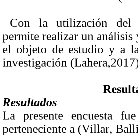
Con la utilización del 
permite realizar un análisis
el objeto de estudio y a l
investigación (Lahera,2017
R
e
su
l
t
Resultados
L
a
pr
e
s
e
n
t
e
e
n
c
u
e
s
t
a
f
u
e
p
e
r
t
e
n
e
c
ie
n
t
e
a
(
V
i
l
l
a
r
, B
all