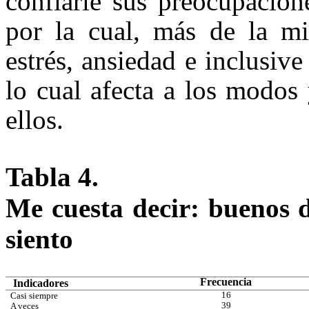
confiarle sus preocupacion
por la cual, más de la mi
estrés, ansiedad e inclusiv
lo cual afecta a los modos
ellos.
Tabla 4.
M
e
c
u
e
s
ta
d
e
cir
:
bu
e
n
os
s
ie
n
to
Frecuencia
Indicadores
16
Casi siempre
39
A veces