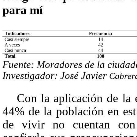
p
a
r
a mí
Indicadores
Frecuencia
Casi siempre
14
A veces
42
Casi nunca
44
Total
100
F
u
e
nte:
M
o
r
ado
r
e
s de
la
c
iudad
I
n
ve
s
t
i
gado
r
:
J
o
s
é
J
a
v
ier
C
abr
e
r
Con la aplicación de la
44% de la población en est
de vivir no cuentan co