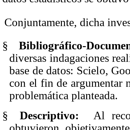
Con
j
un
ta
m
e
n
te
,
d
ic
ha
i
nv
e
§
B
i
b
li
og
r
áf
i
co
-
D
o
c
u
m
e
d
i
v
e
r
s
a
s
i
nd
a
g
a
c
i
on
e
s r
e
a
l
b
a
s
e
d
e d
at
o
s
:
S
ciel
o,
G
o
c
on
e
l
f
i
n
d
e
a
r
gu
me
n
ta
r
prob
l
e
má
t
i
c
a p
la
n
t
e
a
d
a
.
§
D
e
s
cri
p
t
i
vo:
A
l
r
ec
ob
t
uv
i
e
ron ob
jeti
v
ame
n
t
e