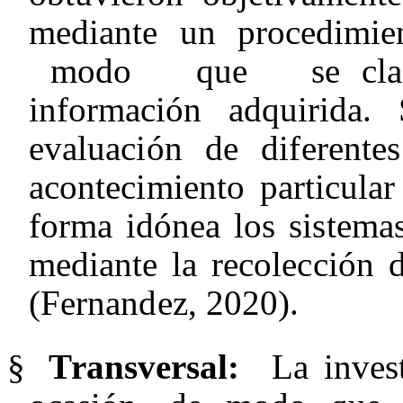
me
d
ia
n
t
e
un pro
ce
d
i
m
ie
m
odo que
s
e cla
i
nfor
ma
c
i
ón
adquirida.
evaluación de diferent
acontecimiento particula
forma idónea los sistema
mediante la recolección 
(Fernandez, 2020).
§
T
r
a
ns
v
er
s
a
l
:
L
a inve