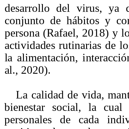
d
e
s
a
rro
ll
o
d
e
l
v
i
ru
s
,
ya
c
on
j
u
n
t
o
de h
á
b
i
t
os
y
c
o
p
e
r
s
ona
(R
a
f
a
e
l
,
2018)
y
l
ac
t
i
v
i
d
a
d
e
s ru
ti
n
a
r
i
a
s de
l
l
a
al
i
me
n
t
aci
ón,
i
n
te
r
a
c
c
i
ó
a
l
.,
2020
)
.
La calidad de vida, mant
bienestar social, la cual
personales de cada indi