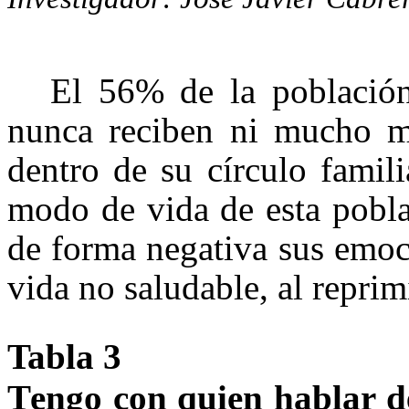
El 56% de la población
nunca reciben ni mucho m
dentro de su círculo famil
modo de vida de esta pobla
de forma negativa sus emoci
vida no saludable, al reprim
Tabla 3
T
e
n
go
c
on
qu
ie
n
h
a
b
l
ar
d