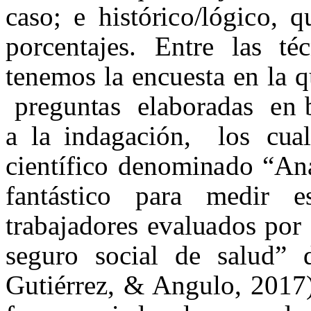
ca
s
o;
e
h
i
s
t
ó
r
ic
o
/
l
óg
ic
o, q
por
ce
n
ta
j
e
s
.
E
n
t
re
la
s
t
é
c
te
n
em
o
s
la e
n
c
u
e
s
ta en la 
pr
e
gun
t
a
s
ela
bor
a
d
a
s
e
n 
a
l
a
i
nd
a
g
a
c
i
ón,
l
os
c
u
a
c
i
e
n
tí
f
i
c
o d
e
n
o
mi
n
a
do
“
A
n
f
a
n
tá
s
t
i
c
o
p
a
r
a
me
d
i
r
e
t
r
a
b
a
j
a
dor
e
s
e
v
al
u
a
dos
por
s
e
g
u
ro
s
o
cia
l de
s
al
u
d
”
G
u
tié
rr
e
z
,
&
A
ngu
l
o,
2017