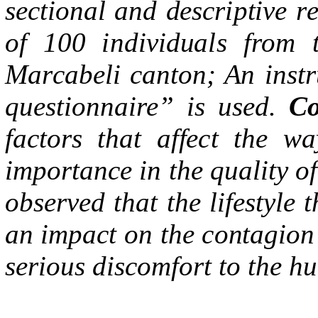
s
ecti
on
a
l
a
nd
d
e
s
c
r
i
p
t
i
ve
r
of
100
i
nd
i
v
i
d
u
al
s from
M
a
r
ca
b
e
l
i
ca
n
t
o
n
;
A
n
i
n
s
t
r
qu
e
s
ti
on
n
ai
r
e
”
i
s u
s
e
d.
C
f
act
ors
t
h
a
t
a
ff
ec
t
t
he
w
a
im
por
t
a
n
c
e
i
n
t
he
q
u
al
i
t
y
o
ob
s
e
rv
e
d
t
h
a
t
t
he
li
f
e
s
t
y
l
e
t
a
n
im
p
a
c
t on
t
he
c
o
n
ta
g
i
on
s
e
r
i
ous d
i
s
c
o
m
fort
t
o
t
h
e hu