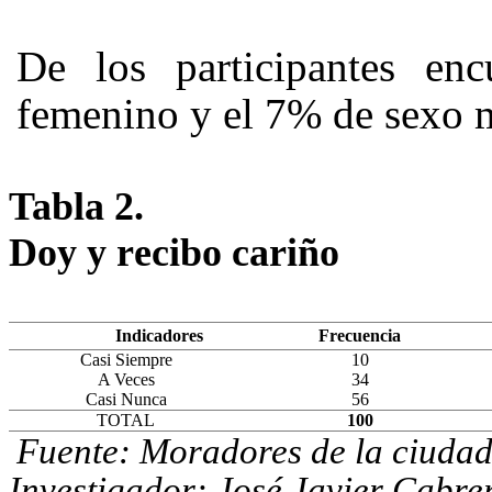
D
e
l
os p
a
r
t
i
ci
p
a
n
te
s
e
n
c
f
eme
n
i
no y
e
l
7% de
s
e
xo
Tabla 2.
D
oy y
r
eci
b
o
c
a
ri
ñ
o
Indicadores
Frecuencia
Casi Siempre
10
A Veces
34
Casi Nunca
56
TOTAL
100
Fuente: Moradores de la ciuda
Investigador: José Javier Cabre