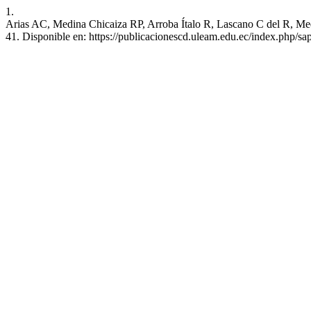
1.
Arias AC, Medina Chicaiza RP, Arroba Ítalo R, Lascano C del R, Medin
41. Disponible en: https://publicacionescd.uleam.edu.ec/index.php/sap