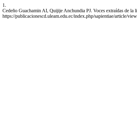
1.
Cedeño Guachamin AI, Quijije Anchundia PJ. Voces extraídas de la lit
https://publicacionescd.uleam.edu.ec/index.php/sapientiae/article/vie