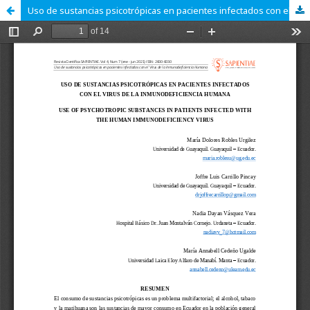
Uso de sustancias psicotrópicas en pacientes infectados con el Virus de la Inmunodeficiencia Humana