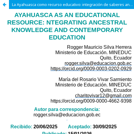
La Ayahuasca como recurso educativo: integración de saberes ancestrales y educación contemporánea