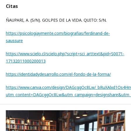
Citas
ÑAUPARI, A. (S/N). GOLPES DE LA VIDA. QUITO: S/N.
https://psicologiaymente.com/biografias/ferdinand-de-
saussure
https://www.scielo.cl/scielo.php?script=sci_arttext&pid=S0071-
17132011000200013
https://identidadydesarrollo.com/el-fondo-de-la-forma/
https://www.canva.com/design/DAGcggOc8Lw/_bRuXAlxd1Os4Hn
utm_content=DAGcggOc8Lw&utm_campaign=designshare&utm_m