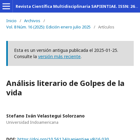
Revista Científica Multidisciplinaria SAPIENTIAE. ISSN: 2600-6030
Inicio
/
Archivos
/
Vol. 8 Núm. 16 (2025): Edición enero julio 2025
/
Artículos
Esta es un versión antigua publicada el 2025-01-25.
Consulte la
versión más reciente
.
Análisis literario de Golpes de la
vida
Stefano Iván Velastegui Solorzano
Universidad Indoamericana
DOI:
https://doi.org/10.56124/sapientiae.v8i16.030