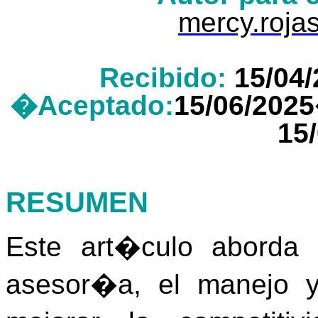
mercy.roj
Recibido:
15/0
�Aceptado:
15/06/2
15
RESUMEN
Este art�culo aborda 
asesor�a, el manejo y