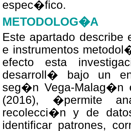
espec�fico.
METODOLOG�A
Este apartado describe 
e instrumentos metodol�g
efecto esta investig
desarroll� bajo un enf
seg�n
Vega-Malag�n e
(2016), �permite an
recolecci�n y de dato
identificar patrones, co