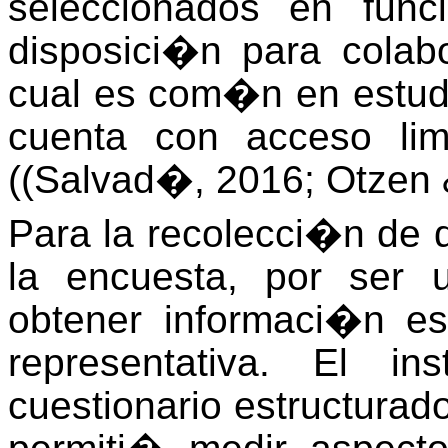
seleccionados en func
disposici�n para colabo
cual es com�n en estudi
cuenta con acceso lim
(
(Salvad�, 2016; Otzen 
Para la recolecci�n de d
la encuesta, por ser 
obtener informaci�n e
representativa. El i
cuestionario estructurad