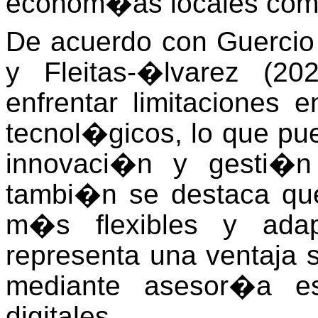
econom�as locales como
De acuerdo con
Guercio
y Fleitas-�lvarez (2
enfrentar limitaciones 
tecnol�gicos, lo que pue
innovaci�n y gesti�n
tambi�n se destaca qu
m�s flexibles y adap
representa una ventaja 
mediante asesor�a es
digitales.