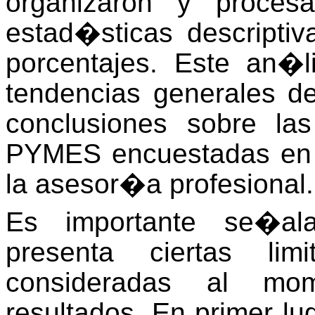
organizaron y procesa
estad�sticas descriptiv
porcentajes. Este an�l
tendencias generales de
conclusiones sobre la
PYMES encuestadas en 
la asesor�a profesional.
Es importante se�ala
presenta ciertas li
consideradas al mom
resultados. En primer lu