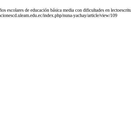
 escolares de educación básica media con dificultades en lectoescritura
icacionescd.uleam.edu.ec/index.php/nuna-yachay/article/view/109