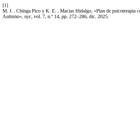
[1]
M. J. . Chinga Pico y K. E. . Macias Hidalgo, «Plan de psicoterapia c
Autismo»,
nyc
, vol. 7, n.º 14, pp. 272–286, dic. 2025.