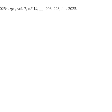
2025»,
nyc
, vol. 7, n.º 14, pp. 208–223, dic. 2025.