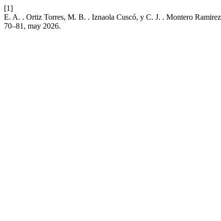
[1]
E. A. . Ortiz Torres, M. B. . Iznaola Cuscó, y C. J. . Montero Ramir
70–81, may 2026.