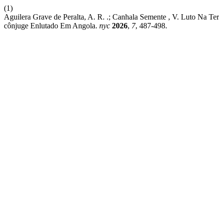
(1)
Aguilera Grave de Peralta, A. R. .; Canhala Semente , V. Luto Na 
cônjuge Enlutado Em Angola.
nyc
2026
,
7
, 487-498.