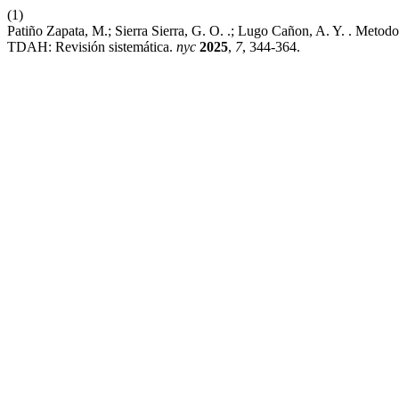
(1)
Patiño Zapata, M.; Sierra Sierra, G. O. .; Lugo Cañon, A. Y. . Met
TDAH: Revisión sistemática.
nyc
2025
,
7
, 344-364.