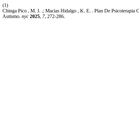
(1)
Chinga Pico , M. J. .; Macias Hidalgo , K. E. . Plan De Psicoterapi
Autismo.
nyc
2025
,
7
, 272-286.