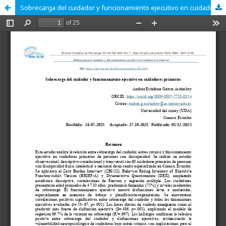
Sobrecarga del cuidador y funcionamiento ejecutivo en cuidadores primarios