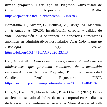
mundo psíquico”.
[Tesis tipo de Pregrado, Universidad de
Chile]. Repositorio UChile.
https://repositorio.uchile.cl/handle/2250/199793
Bernardino, L., Álvarez, G., Bautista, M., Ortega, M., Mancilla,
J., & Amaya, A. (2020). Insatisfacción corporal y calidad de
vida: Contribución a la ocurrencia de conductas alimentarias
anómalas en administrativos hospitalarios.
Acta Colombiana de
Psicología, 23
(1), 28-52.
https://doi.org/10.14718/ACP.2020.23.1.3
Celi, G. (2020).
¿Cómo como? Percepciones alimentarias en
adolescentes que presentan conductas de alimentación
emocional
[Tesis tipo de Pregrado, Pontificia Universidad
Católica, Perú]. Repositorio PUCP.
https://tesis.pucp.edu.pe/repositorio/handle/20.500.12404/18299
Cota, Y., Castro, N., Miranda Félix, P., & Ortiz, R. (2024). Estrés
académico asociado al índice de masa corporal en estudiantes
de licenciatura en enfermería (Academic Stress Associated with