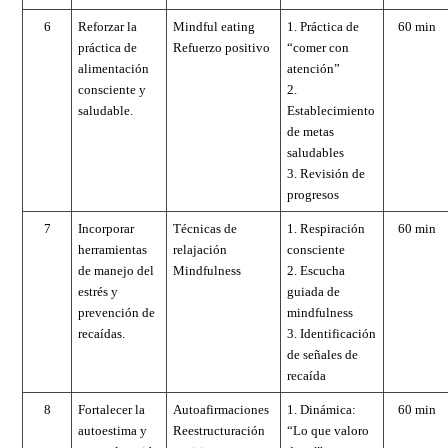
6
Reforzar la
Mindful eating
1. Práctica de
60 min
práctica de
Refuerzo positivo
“comer con
alimentación
atención”
consciente y
2.
saludable.
Establecimiento
de metas
saludables
3. Revisión de
progresos
7
Incorporar
Técnicas de
1. Respiración
60 min
herramientas
relajación
consciente
de manejo del
Mindfulness
2. Escucha
estrés y
guiada de
prevención de
mindfulness
recaídas.
3. Identificación
de señales de
recaída
8
Fortalecer la
Autoafirmaciones
1. Dinámica:
60 min
autoestima y
Reestructuración
“Lo que valoro