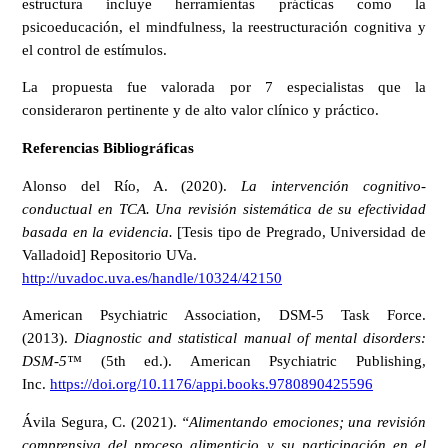
estructura incluye herramientas prácticas como la
psicoeducación, el mindfulness, la reestructuración cognitiva y
el control de estímulos.
La propuesta fue valorada por 7 especialistas que la
consideraron pertinente y de alto valor clínico y práctico.
Referencias Bibliográficas
Alonso del Río, A. (2020).
La intervención cognitivo-
conductual en TCA. Una revisión sistemática de su efectividad
basada en la evidencia.
[Tesis tipo de Pregrado, Universidad de
Valladoid] Repositorio UVa.
http://uvadoc.uva.es/handle/10324/42150
American Psychiatric Association, DSM-5 Task Force.
(2013).
Diagnostic and statistical manual of mental disorders:
DSM-5™
(5th ed.). American Psychiatric Publishing,
Inc.
https://doi.org/10.1176/appi.books.9780890425596
Ávila Segura, C. (2021).
“Alimentando emociones; una revisión
comprensiva del proceso alimenticio y su participación en el