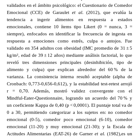
validados en el ámbito psicológico: el Cuestionario de Comedor
Emocional (CCE) de Garaulet
et al
. (2012), que evalúa la
tendencia a ingerir alimentos en respuesta a estados
emocionales, contiene 10 ítems tipo Likert (0 = nunca, 3 =
siempre), enfocados en identificar la frecuencia de ingesta en
respuesta a emociones como estrés, culpa o antojos. Fue
validado en 354 adultos con obesidad (IMC promedio de 31 ± 5
kg/m², edad de 39 ± 12 años) mediante análisis factorial, lo que
reveló tres dimensiones principales (desinhibición, tipo de
alimento y culpa) que explican alrededor del 60 % de la
varianza. La consistencia interna resultó aceptable (alpha de
Cronbach: 0,773‑0,656‑0,612), y la estabilidad test‑retest arrojó
r = 0,70. Además, mostró validez convergente con el
Mindful‑Eater‑Questionnaire, logrando un acuerdo del 70 % y
un coeficiente Kappa de 0,40 (p < 0,0001). El puntaje total va de
0 a 30, permitiendo categorizar a los sujetos en: no comedor
emocional (0‑5), comedor poco emocional (6‑10), comedor
emocional (11‑20) y muy emocional (21‑30); y la Escala de
Actitudes Alimentarias (EAT-26) de Garner
et al.
(1982),es un