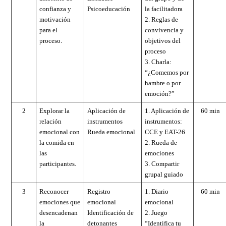
confianza y
Psicoeducación
la facilitadora
motivación
2. Reglas de
para el
convivencia y
proceso.
objetivos del
proceso
3. Charla:
“¿Comemos por
hambre o por
emoción?”
2
Explorar la
Aplicación de
1. Aplicación de
60 min
relación
instrumentos
instrumentos:
emocional con
Rueda emocional
CCE y EAT-26
la comida en
2. Rueda de
las
emociones
participantes.
3. Compartir
grupal guiado
3
Reconocer
Registro
1. Diario
60 min
emociones que
emocional
emocional
desencadenan
Identificación de
2. Juego
la
detonantes
“Identifica tu