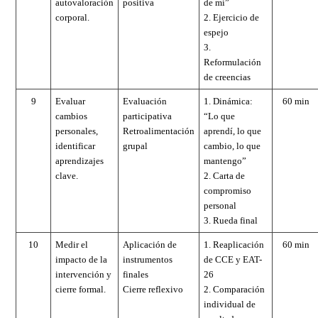
autovaloración
positiva
de mí”
corporal.
2. Ejercicio de
espejo
3.
Reformulación
de creencias
9
Evaluar
Evaluación
1. Dinámica:
60 min
cambios
participativa
“Lo que
personales,
Retroalimentación
aprendí, lo que
identificar
grupal
cambio, lo que
aprendizajes
mantengo”
clave.
2. Carta de
compromiso
personal
3. Rueda final
10
Medir el
Aplicación de
1. Reaplicación
60 min
impacto de la
instrumentos
de CCE y EAT-
intervención y
finales
26
cierre formal.
Cierre reflexivo
2. Comparación
individual de