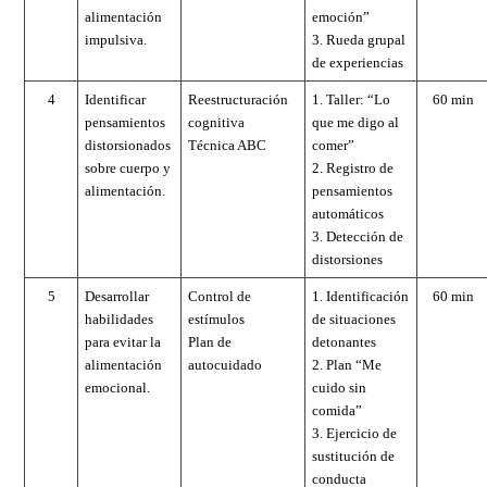
alimentación
emoción”
impulsiva.
3. Rueda grupal
de experiencias
4
Identificar
Reestructuración
1. Taller: “Lo
60 min
pensamientos
cognitiva
que me digo al
distorsionados
Técnica ABC
comer”
sobre cuerpo y
2. Registro de
alimentación.
pensamientos
automáticos
3. Detección de
distorsiones
5
Desarrollar
Control de
1. Identificación
60 min
habilidades
estímulos
de situaciones
para evitar la
Plan de
detonantes
alimentación
autocuidado
2. Plan “Me
emocional.
cuido sin
comida”
3. Ejercicio de
sustitución de
conducta