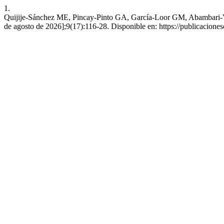
1.
Quijije-Sánchez ME, Pincay-Pinto GA, García-Loor GM, Abambari-Vera J
de agosto de 2026];9(17):116-28. Disponible en: https://publicacione