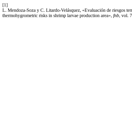
[1]
L. Mendoza-Soza y C. Litardo-Velásquez, «Evaluación de riesgos ter
thermohygrometric risks in shrimp larvae production area»,
fnb
, vol. 