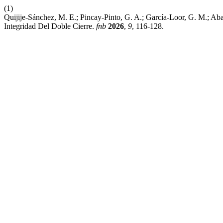
(1)
Quijije-Sánchez, M. E.; Pincay-Pinto, G. A.; García-Loor, G. M.; A
Integridad Del Doble Cierre.
fnb
2026
,
9
, 116-128.