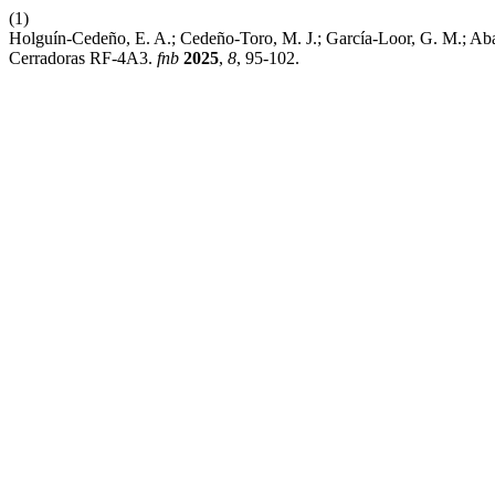
(1)
Holguín-Cedeño, E. A.; Cedeño-Toro, M. J.; García-Loor, G. M.; Ab
Cerradoras RF-4A3.
fnb
2025
,
8
, 95-102.