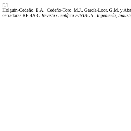
[1]
Holguín-Cedeño, E.A., Cedeño-Toro, M.J., García-Loor, G.M. y Abamb
cerradoras RF-4A3 .
Revista Científica FINIBUS - Ingeniería, Industr