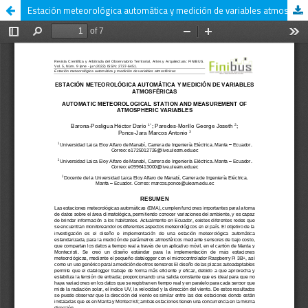
Estación meteorológica automática y medición de variables atmosféricas