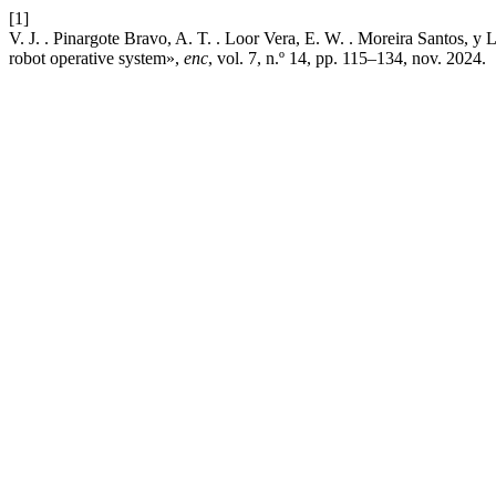
[1]
V. J. . Pinargote Bravo, A. T. . Loor Vera, E. W. . Moreira Santos,
robot operative system»,
enc
, vol. 7, n.º 14, pp. 115–134, nov. 2024.