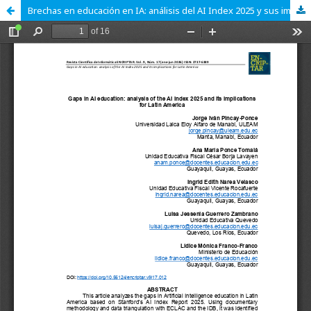
Brechas en educación en IA: análisis del AI Index 2025 y sus implicaciones para América Latina