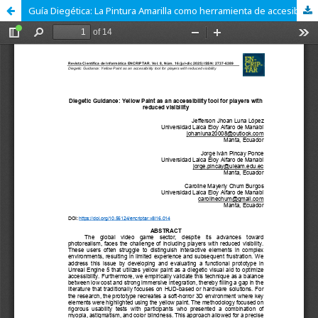
Guía Diegética: La Pintura Amarilla como herramienta de accesibilidad para jugadores con visibilidad reducida