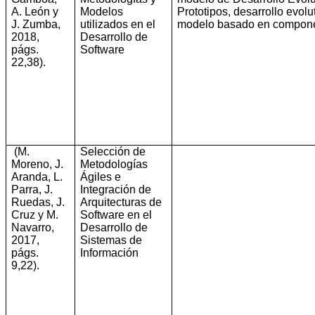
A. León y
Modelos
Prototipos, desarrollo evolut
J. Zumba,
utilizados en el
modelo basado en compone
2018,
Desarrollo de
págs.
Software
22,38)
.
(M.
Selección de
Moreno, J.
Metodologías
Aranda, L.
Ágiles e
Parra, J.
Integración de
Ruedas, J.
Arquitecturas de
Cruz y M.
Software en el
Navarro,
Desarrollo de
2017,
Sistemas de
págs.
Información
9,22)
.