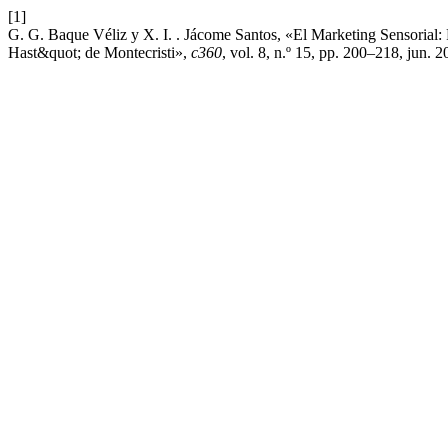
[1]
G. G. Baque Véliz y X. I. . Jácome Santos, «El Marketing Sensorial: 
Hast&quot; de Montecristi»,
c360
, vol. 8, n.º 15, pp. 200–218, jun. 2