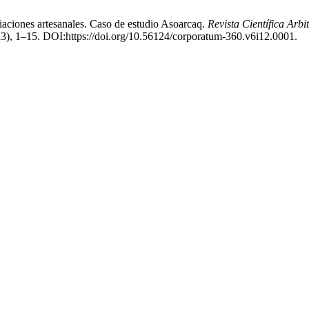
ciaciones artesanales. Caso de estudio Asoarcaq.
Revista Científica Arbi
023), 1–15. DOI:https://doi.org/10.56124/corporatum-360.v6i12.0001.