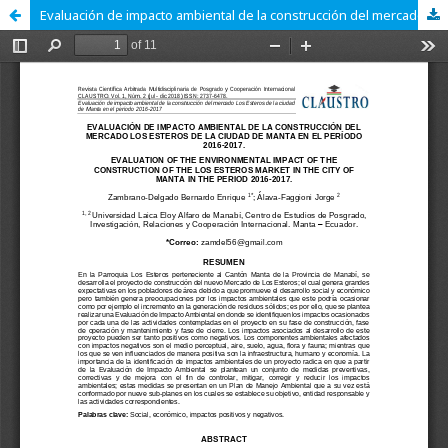
Evaluación de impacto ambiental de la construcción del mercado Los Esteros de la ciudad de Manta en el período 2016-2017