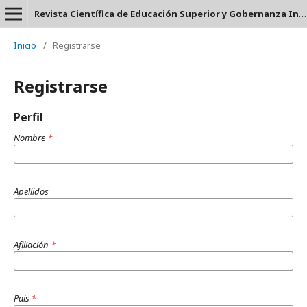
Revista Científica de Educación Superior y Gobernanza Interuniversitaria Aula 24 - ISSN: 2953-660X
Inicio
/
Registrarse
Registrarse
Perfil
Nombre
*
Apellidos
Afiliación
*
País
*