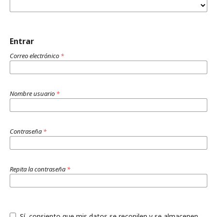
Entrar
Correo electrónico
*
Nombre usuario
*
Contraseña
*
Repita la contraseña
*
Sí, consiento que mis datos se recopilen y se almacenen