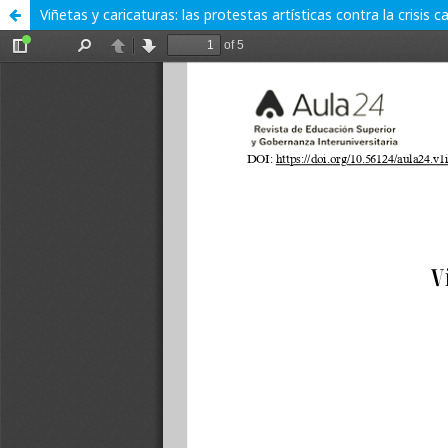
Viñetas y caricaturas: las protestas artísticas contra la crisis ca