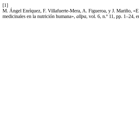
[1]
M. Ángel Enrìquez, F. Villafuerte-Mera, A. Figueroa, y J. Mariño, «Ef
medicinales en la nutrición humana»,
allpa
, vol. 6, n.º 11, pp. 1–24, 