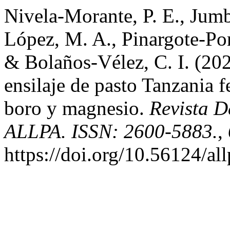
Nivela-Morante, P. E., Jum
López, M. A., Pinargote-Pon
& Bolaños-Vélez, C. I. (202
ensilaje de pasto Tanzania f
boro y magnesio.
Revista D
ALLPA. ISSN: 2600-5883.
,
https://doi.org/10.56124/al