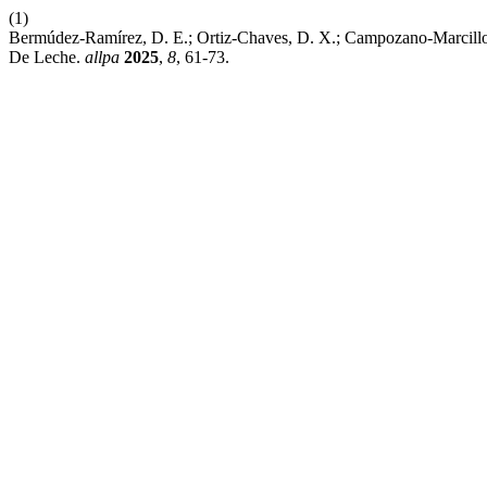
(1)
Bermúdez-Ramírez, D. E.; Ortiz-Chaves, D. X.; Campozano-Marcillo,
De Leche.
allpa
2025
,
8
, 61-73.